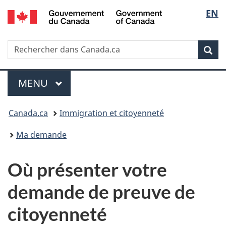
/
Sélec
EN
Passer
Passer
Passer
Government
au
à
à
de
of
contenu
« Au
la
Canada
Recherche
Rechercher
principal
sujet
version
Rec
la
dans
du
HTML
IRCC
gouvernement »
simplifiée
langu
Menu
MENU
PRINCIPAL
Vous
Canada.ca
Immigration et citoyenneté
êtes
Ma demande
ici
Où présenter votre
:
demande de preuve de
citoyenneté