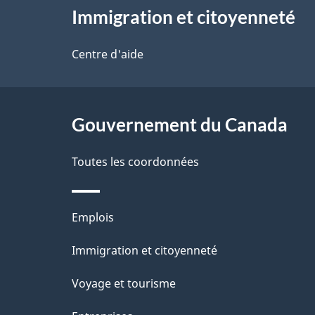
Immigration et citoyenneté
propos
de
Centre d'aide
ce
site
Gouvernement du Canada
Toutes les coordonnées
Thèmes
Emplois
et
Immigration et citoyenneté
sujets
Voyage et tourisme