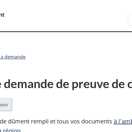
Passer
Passer
Passer
au
à
à
/
R
contenu
« Au
la
Government
d
principal
sujet
version
of
I
du
HTML
Canada
gouvernement »
simplifiée
a demande
e demande de preuve de 
oire
nde dûment rempli et tous vos documents
à l’am
a région
.