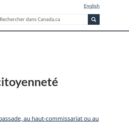
English
Recherche
echercher
Recherche
ans
RCC
citoyenneté
bassade, au haut-commissariat ou au