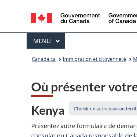
Sélection
de
la
Menu
MENU
PRINCIPAL
langue
Vous
Canada.ca
Immigration et citoyenneté
M
êtes
ici
Où présenter votr
:
Kenya
Choisir un autre pays ou territ
Présentez votre formulaire de dema
consulat du Canada responsable de l