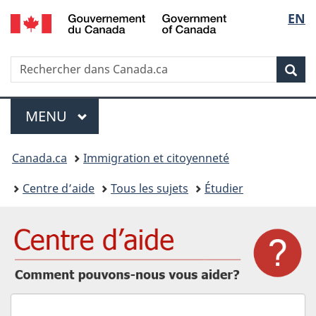
/
Sélec
EN
Passer
Passer
Passer
Government
au
à
à
de
of
contenu
« Au
la
Canada
Recherche
Rechercher
principal
sujet
version
Rec
la
dans
du
HTML
IRCC
gouvernement »
simplifiée
langu
Menu
MENU
PRINCIPAL
Vous
Canada.ca
Immigration et citoyenneté
êtes
Centre d’aide
Tous les sujets
Étudier
ici
:
Comment