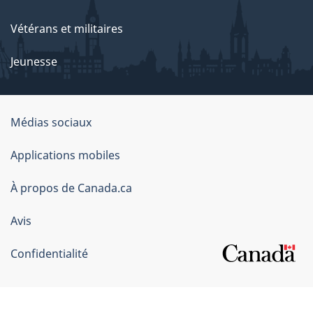
Vétérans et militaires
Jeunesse
Organisation
Médias sociaux
du
Applications mobiles
gouvernement
du
À propos de Canada.ca
Canada
Avis
Confidentialité