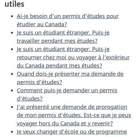
l
utiles
o
s
t
Ai-je besoin d’un permis d’études pour
r
d
étudier au Canada?
e
Je suis un étudiant étranger. Puis-je
e
travailler pendant mes études?
r
Je suis un étudiant étranger. Puis-je
l
é
retourner chez moi ou voyager à l’extérieur
t
a
du Canada pendant mes études?
r
Quand dois-je présenter ma demande de
p
o
permis d’études?
a
a
Comment puis-je demander un permis
d’études?
c
g
J’ai présenté une demande de prorogation
t
de mon permis d’études. Est-ce que je peux
e
i
voyager hors du Canada et y revenir?
o
Je veux changer d’école ou de programme