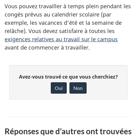
Vous pouvez travailler à temps plein pendant les
congés prévus au calendrier scolaire (par
exemple, les vacances d’été et la semaine de
relâche). Vous devez satisfaire à toutes les
exigences relatives au travail sur le campus
avant de commencer à travailler.
D
D
Avez-vous trouvé ce que vous cherchiez?
é
o
Oui
Non
n
t
n
a
e
i
z
Réponses que d’autres ont trouvées
v