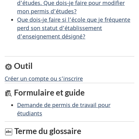
n
d’études. Que dois-je faire pour modifier
s
mon permis d’études?
u
Que dois-je faire si l’école que je fréquente
perd son statut d’établissement
r
d’enseignement désigné?
c
e
t
Outil
t
e
Créer un compte ou s’inscrire
p
Formulaire et guide
a
Demande de permis de travail pour
g
étudiants
e
Terme du glossaire